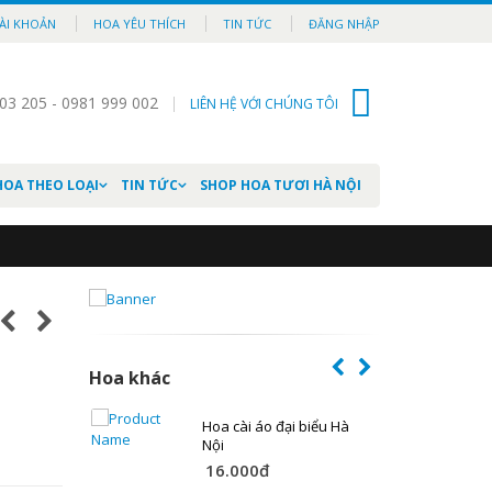
ÀI KHOẢN
HOA YÊU THÍCH
TIN TỨC
ĐĂNG NHẬP
03 205 - 0981 999 002
LIÊN HỆ VỚI CHÚNG TÔI
0
HOA THEO LOẠI
TIN TỨC
SHOP HOA TƯƠI HÀ NỘI
Hoa khác
 cổ hoa
Hoa cài áo đại biểu Hà
Nội
16.000đ