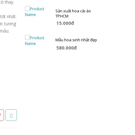
có thay
cổ vinh
Sản xuất hoa cài áo
TPHCM
tốt nhất.
15.000đ
ức tương
 mẫu.
ẫu đơn
Mẫu hoa sinh nhật đẹp
580.000đ