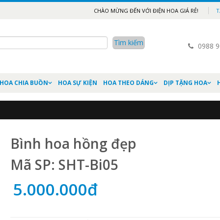
CHÀO MỪNG ĐẾN VỚI ĐIỆN HOA GIÁ RẺ!
T
0988 9
HOA CHIA BUỒN
HOA SỰ KIỆN
HOA THEO DÁNG
DỊP TẶNG HOA
Bình hoa hồng đẹp
Mã SP: SHT-Bi05
5.000.000đ
Hoa cài áo đại biểu Hà
Vòng hoa đeo
Nội
hướng dương
16.000đ
1.000đ