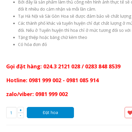
Bởi đây là sản phẩm làm thủ công nên hình ảnh thực tế sẽ 
đổi ít nhiều do cảm nhận và mỗi lần cắm.
Sản xuất hoa cài áo
Vòng hoa đeo 
TPHCM
danh
Tại Hà Nội và Sài Gòn Hoa sẽ được đảm bảo về chất lượng 
15.000đ
1.000đ
Các thành phố khác và tuyến huyện chỉ đạt chất lượng ở m
đối. Nếu ở Tuyến huyện thì hoa chỉ ở mức tương đối so với
Tặng thiệp hoặc băng chữ kèm theo
Mẫu hoa sinh nhật đẹp
Bó hoa cúc m
xanh
Có hóa đơn đỏ
580.000đ
1.650.000đ
Gọi đặt hàng: 024.3 2121 028 / 0283 848 8539
Hotline: 0981 999 002 - 0981 085 914
zalo/viber: 0981 999 002
+
-