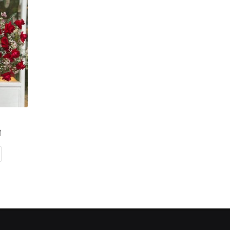
4.600.000đ
SHT-Bi09
đ
2.300.000đ