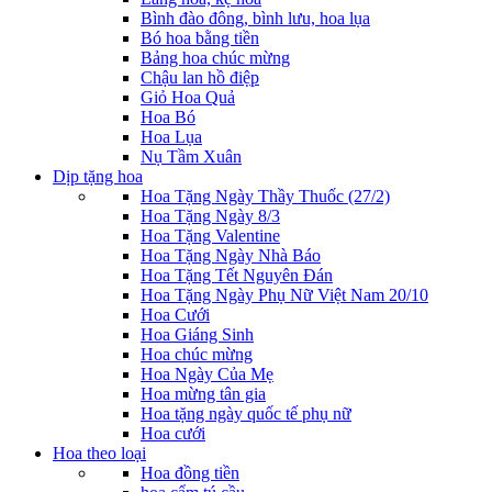
Bình đào đông, bình lưu, hoa lụa
Bó hoa bằng tiền
Bảng hoa chúc mừng
Chậu lan hồ điệp
Giỏ Hoa Quả
Hoa Bó
Hoa Lụa
Nụ Tầm Xuân
Dịp tặng hoa
Hoa Tặng Ngày Thầy Thuốc (27/2)
Hoa Tặng Ngày 8/3
Hoa Tặng Valentine
Hoa Tặng Ngày Nhà Báo
Hoa Tặng Tết Nguyên Đán
Hoa Tặng Ngày Phụ Nữ Việt Nam 20/10
Hoa Cưới
Hoa Giáng Sinh
Hoa chúc mừng
Hoa Ngày Của Mẹ
Hoa mừng tân gia
Hoa tặng ngày quốc tế phụ nữ
Hoa cưới
Hoa theo loại
Hoa đồng tiền