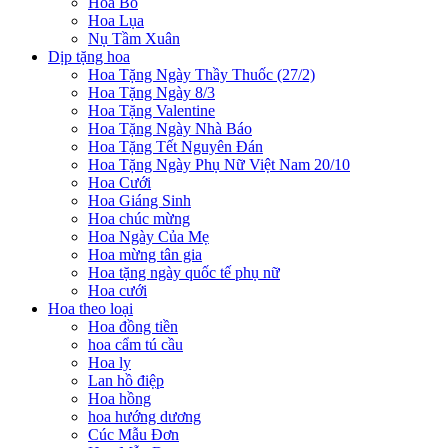
Hoa Bó
Hoa Lụa
Nụ Tầm Xuân
Dịp tặng hoa
Hoa Tặng Ngày Thầy Thuốc (27/2)
Hoa Tặng Ngày 8/3
Hoa Tặng Valentine
Hoa Tặng Ngày Nhà Báo
Hoa Tặng Tết Nguyên Đán
Hoa Tặng Ngày Phụ Nữ Việt Nam 20/10
Hoa Cưới
Hoa Giáng Sinh
Hoa chúc mừng
Hoa Ngày Của Mẹ
Hoa mừng tân gia
Hoa tặng ngày quốc tế phụ nữ
Hoa cưới
Hoa theo loại
Hoa đồng tiền
hoa cẩm tú cầu
Hoa ly
Lan hồ điệp
Hoa hồng
hoa hướng dương
Cúc Mẫu Đơn