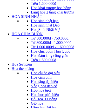
Trên 1.600.000đ
Hoa khai trương hoa hồng
Lãng hoa 2 tầng khai trương
HOA SINH NHẬT
Hoa sinh nhật bạn
Hoa sinh nhật Đẹp
Hoa Sinh Nhật Vợ
HOA CHIA BUỒN
Từ 500.000đ - 750.000đ
Từ 800.000đ - 1.000.000đ
Từ 1.000.000đ - 1.600.000đ
Hoa chia buồn Hàn Quốc
Hoa đám tang công giáo
Trên 1.500.000đ
Hoa Sự Kiện
Hoa theo dáng
Hoa cài áo đại biểu
Hoa cắm bình
Hoa tặng đại biểu
Vòng hoa đeo cổ
Hộp hoa tươi
Hoa bục phát biểu
Bó Hoa 99 Bông
Giỏ hoa
Lãng hoa, kệ hoa