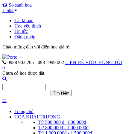
So sánh hoa
Links
Tài khoản
Hoa yêu thích
Tin tức
Đăng nhập
Chào mừng đến với điện hoa giá rẻ!
0988 903 205 - 0981 999 002
LIÊN HỆ VỚI CHÚNG TÔI
0
Chưa có hoa được đặt.
Trang chủ
HOA KHAI TRƯƠNG
Từ 500.000 đ - 800.000đ
Từ 800.000đ - 1.000.000đ
Từ 1.000.000đ - 1.500.000đ