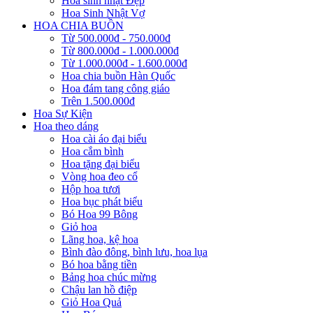
Hoa sinh nhật Đẹp
Hoa Sinh Nhật Vợ
HOA CHIA BUỒN
Từ 500.000đ - 750.000đ
Từ 800.000đ - 1.000.000đ
Từ 1.000.000đ - 1.600.000đ
Hoa chia buồn Hàn Quốc
Hoa đám tang công giáo
Trên 1.500.000đ
Hoa Sự Kiện
Hoa theo dáng
Hoa cài áo đại biểu
Hoa cắm bình
Hoa tặng đại biểu
Vòng hoa đeo cổ
Hộp hoa tươi
Hoa bục phát biểu
Bó Hoa 99 Bông
Giỏ hoa
Lãng hoa, kệ hoa
Bình đào đông, bình lưu, hoa lụa
Bó hoa bằng tiền
Bảng hoa chúc mừng
Chậu lan hồ điệp
Giỏ Hoa Quả