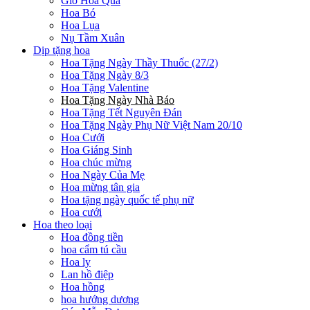
Giỏ Hoa Quả
Hoa Bó
Hoa Lụa
Nụ Tầm Xuân
Dịp tặng hoa
Hoa Tặng Ngày Thầy Thuốc (27/2)
Hoa Tặng Ngày 8/3
Hoa Tặng Valentine
Hoa Tặng Ngày Nhà Báo
Hoa Tặng Tết Nguyên Đán
Hoa Tặng Ngày Phụ Nữ Việt Nam 20/10
Hoa Cưới
Hoa Giáng Sinh
Hoa chúc mừng
Hoa Ngày Của Mẹ
Hoa mừng tân gia
Hoa tặng ngày quốc tế phụ nữ
Hoa cưới
Hoa theo loại
Hoa đồng tiền
hoa cẩm tú cầu
Hoa ly
Lan hồ điệp
Hoa hồng
hoa hướng dương