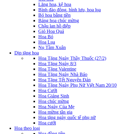
Lãng hoa, kệ hoa
Bình đào đông, bình lưu, hoa lụa
Bó hoa bằng tiền
Bảng hoa chúc mừng
Chậu lan hồ điệp
Giỏ Hoa Quả
Hoa Bó
Hoa Lụa
Nụ Tầm Xuân
Dịp tặng hoa
Hoa Tặng Ngày Thầy Thuốc (27/2)
Hoa Tặng Ngày 8/3
Hoa Tặng Valentine
Hoa Tặng Ngày Nhà Báo
Hoa Tặng Tết Nguyên Đán
Hoa Tặng Ngày Phụ Nữ Việt Nam 20/10
Hoa Cưới
Hoa Giáng Sinh
Hoa chúc mừng
Hoa Ngày Của Mẹ
Hoa mừng tân gia
Hoa tặng ngày quốc tế phụ nữ
Hoa cưới
Hoa theo loại
Hoa đồng tiền