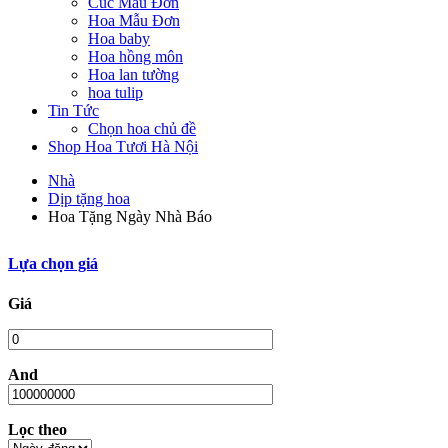
Cúc Mẫu Đơn
Hoa Mẫu Đơn
Hoa baby
Hoa hồng môn
Hoa lan tường
hoa tulip
Tin Tức
Chọn hoa chủ đề
Shop Hoa Tươi Hà Nội
Nhà
Dịp tặng hoa
Hoa Tặng Ngày Nhà Báo
Lựa chọn giá
Giá
And
Lọc theo