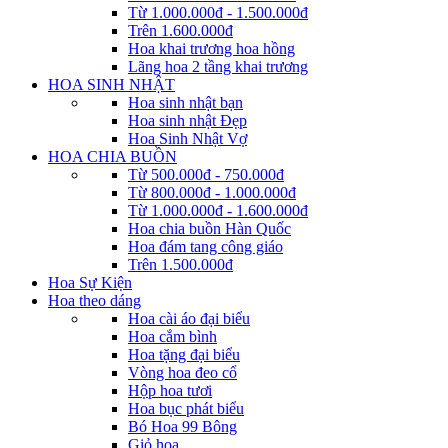
Từ 1.000.000đ - 1.500.000đ
Trên 1.600.000đ
Hoa khai trương hoa hồng
Lãng hoa 2 tầng khai trương
HOA SINH NHẬT
Hoa sinh nhật bạn
Hoa sinh nhật Đẹp
Hoa Sinh Nhật Vợ
HOA CHIA BUỒN
Từ 500.000đ - 750.000đ
Từ 800.000đ - 1.000.000đ
Từ 1.000.000đ - 1.600.000đ
Hoa chia buồn Hàn Quốc
Hoa đám tang công giáo
Trên 1.500.000đ
Hoa Sự Kiện
Hoa theo dáng
Hoa cài áo đại biểu
Hoa cắm bình
Hoa tặng đại biểu
Vòng hoa đeo cổ
Hộp hoa tươi
Hoa bục phát biểu
Bó Hoa 99 Bông
Giỏ hoa