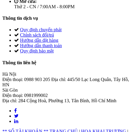
Mở cửa:
Thứ 2 - CN / 7:00AM - 8:00PM
Thông tin dịch vụ
Quy định chuyển phát
Chính sách đổi/trả
Hướng dẫn đặt hàng
Hướng dẫn thanh toán
Quy định bảo mật
Thông tin liên hệ
Hà Nội
Điện thoại: 0988 903 205 Địa chỉ: 445/50 Lạc Long Quân, Tây Hồ,
HN
Sài Gòn
Điện thoại: 0981999002
Địa chỉ: 284 Cộng Hoà, Phường 13, Tân Bình, Hồ Chí Minh
** SỐ TÀI KHOẢN **
TRANG CHỦ
|
HOA KHAI TRƯƠNG
|