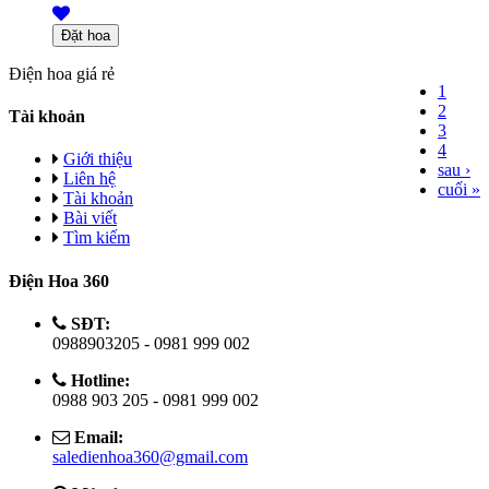
Điện hoa giá rẻ
1
Trang
2
Tài khoản
3
4
Giới thiệu
sau ›
Liên hệ
cuối »
Tài khoản
Bài viết
Tìm kiếm
Điện Hoa 360
SĐT:
0988903205 - 0981 999 002
Hotline:
0988 903 205 - 0981 999 002
Email:
saledienhoa360@gmail.com