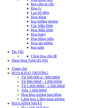
hoa cẩm tú cầu
Hoa ly
Lan hồ điệp
Hoa hồng
hoa hướng dương
Cúc Mẫu Đơn
Hoa Mẫu Đơn
Hoa baby
Hoa hồng môn
Hoa lan tường
hoa tulip
Tin Tức
Chọn hoa chủ đề
Shop Hoa Tươi Hà Nội
Trang chủ
HOA KHAI TRƯƠNG
Từ 500.000 đ - 800.000đ
Từ 800.000đ - 1.000.000đ
Từ 1.000.000đ - 1.500.000đ
Trên 1.600.000đ
Hoa khai trương hoa hồng
Lãng hoa 2 tầng khai trương
HOA SINH NHẬT
Hoa sinh nhật bạn