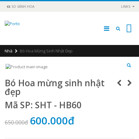
SO SÁNH HOA
LINKS
0
Nhà
Bó Hoa Mừng Sinh Nhật Đẹp
Bó Hoa mừng sinh nhật
đẹp
Mã SP: SHT - HB60
600.000đ
650.000đ