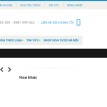
ÀI KHOẢN
HOA YÊU THÍCH
TIN TỨC
ĐĂNG NHẬP
03 205 - 0981 999 002
LIÊN HỆ VỚI CHÚNG TÔI
0
HOA THEO LOẠI
TIN TỨC
SHOP HOA TƯƠI HÀ NỘI
Hoa khác