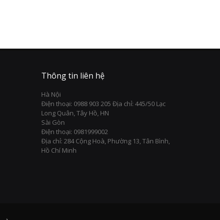
Thông tin liên hệ
Hà Nội
Điện thoại: 0988 903 205 Địa chỉ: 445/50 Lạc
Long Quân, Tây Hồ, HN
Sài Gòn
Điện thoại: 0981999002
Địa chỉ: 284 Cộng Hoà, Phường 13, Tân Bình,
Hồ Chí Minh