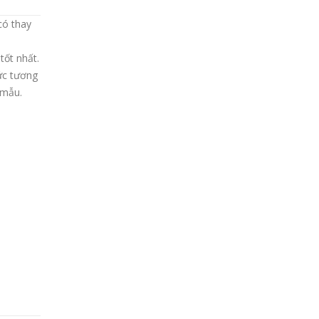
có thay
tốt nhất.
ức tương
 mẫu.