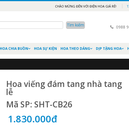
CHÀO MỪNG ĐẾN VỚI ĐIỆN HOA GIÁ RẺ!
T
0988 9
HOA CHIA BUỒN
HOA SỰ KIỆN
HOA THEO DÁNG
DỊP TẶNG HOA
Hoa viếng đám tang nhà tang
lễ
Mã SP: SHT-CB26
1.830.000đ