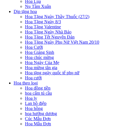
Hoa Lụa
Nụ Tầm Xuân
Dịp tặng hoa
Hoa Tặng Ngày Thầy Thuốc (27/2)
Hoa Tặng Ngày 8/3
Hoa Tặng Valentine
Hoa Tặng Ngày Nhà Báo
Hoa Tặng Tết Nguyên Đán
Hoa Tặng Ngày Phụ Nữ Việt Nam 20/10
Hoa Cưới
Hoa Giáng Sinh
Hoa chúc mừng
Hoa Ngày Của Mẹ
Hoa mừng tân gia
Hoa tặng ngày quốc tế phụ nữ
Hoa cưới
Hoa theo loại
Hoa đồng tiền
hoa cẩm tú cầu
Hoa ly
Lan hồ điệp
Hoa hồng
hoa hướng dương
Cúc Mẫu Đơn
Hoa Mẫu Đơn