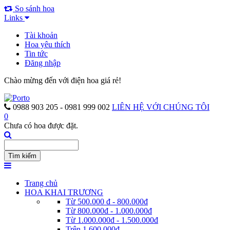
So sánh hoa
Links
Tài khoản
Hoa yêu thích
Tin tức
Đăng nhập
Chào mừng đến với điện hoa giá rẻ!
0988 903 205 - 0981 999 002
LIÊN HỆ VỚI CHÚNG TÔI
0
Chưa có hoa được đặt.
Trang chủ
HOA KHAI TRƯƠNG
Từ 500.000 đ - 800.000đ
Từ 800.000đ - 1.000.000đ
Từ 1.000.000đ - 1.500.000đ
Trên 1.600.000đ