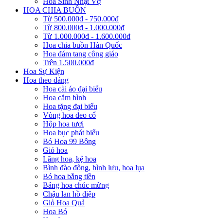
Hoa Sinh Nhật Vợ
HOA CHIA BUỒN
Từ 500.000đ - 750.000đ
Từ 800.000đ - 1.000.000đ
Từ 1.000.000đ - 1.600.000đ
Hoa chia buồn Hàn Quốc
Hoa đám tang công giáo
Trên 1.500.000đ
Hoa Sự Kiện
Hoa theo dáng
Hoa cài áo đại biểu
Hoa cắm bình
Hoa tặng đại biểu
Vòng hoa đeo cổ
Hộp hoa tươi
Hoa bục phát biểu
Bó Hoa 99 Bông
Giỏ hoa
Lãng hoa, kệ hoa
Bình đào đông, bình lưu, hoa lụa
Bó hoa bằng tiền
Bảng hoa chúc mừng
Chậu lan hồ điệp
Giỏ Hoa Quả
Hoa Bó