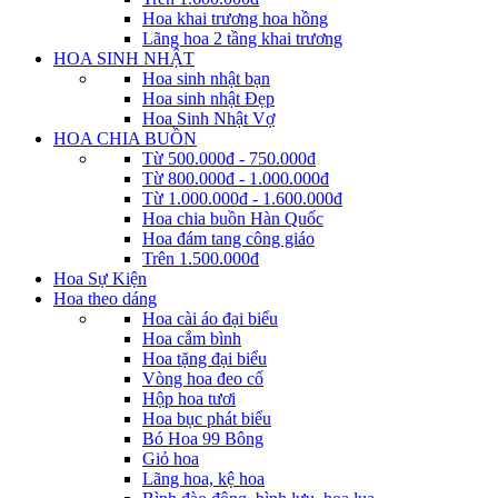
Hoa khai trương hoa hồng
Lãng hoa 2 tầng khai trương
HOA SINH NHẬT
Hoa sinh nhật bạn
Hoa sinh nhật Đẹp
Hoa Sinh Nhật Vợ
HOA CHIA BUỒN
Từ 500.000đ - 750.000đ
Từ 800.000đ - 1.000.000đ
Từ 1.000.000đ - 1.600.000đ
Hoa chia buồn Hàn Quốc
Hoa đám tang công giáo
Trên 1.500.000đ
Hoa Sự Kiện
Hoa theo dáng
Hoa cài áo đại biểu
Hoa cắm bình
Hoa tặng đại biểu
Vòng hoa đeo cổ
Hộp hoa tươi
Hoa bục phát biểu
Bó Hoa 99 Bông
Giỏ hoa
Lãng hoa, kệ hoa