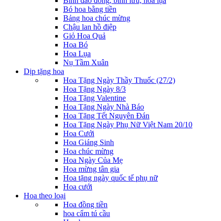
Bình đào đông, bình lưu, hoa lụa
Bó hoa bằng tiền
Bảng hoa chúc mừng
Chậu lan hồ điệp
Giỏ Hoa Quả
Hoa Bó
Hoa Lụa
Nụ Tầm Xuân
Dịp tặng hoa
Hoa Tặng Ngày Thầy Thuốc (27/2)
Hoa Tặng Ngày 8/3
Hoa Tặng Valentine
Hoa Tặng Ngày Nhà Báo
Hoa Tặng Tết Nguyên Đán
Hoa Tặng Ngày Phụ Nữ Việt Nam 20/10
Hoa Cưới
Hoa Giáng Sinh
Hoa chúc mừng
Hoa Ngày Của Mẹ
Hoa mừng tân gia
Hoa tặng ngày quốc tế phụ nữ
Hoa cưới
Hoa theo loại
Hoa đồng tiền
hoa cẩm tú cầu