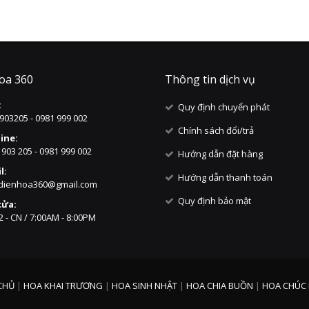
oa 360
Thông tin dịch vụ
:
Quy định chuyển phát
903205 - 0981 999 002
Chính sách đổi/trả
ine:
 903 205 - 0981 999 002
Hướng dẫn đặt hàng
l:
Hướng dẫn thanh toán
dienhoa360@gmail.com
Quy định bảo mật
cửa:
2 - CN / 7:00AM - 8:00PM
CHỦ
|
HOA KHAI TRƯƠNG
|
HOA SINH NHẬT
|
HOA CHIA BUỒN
|
HOA CHÚC