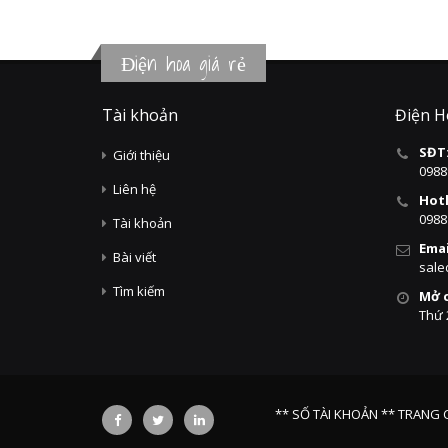
Điện hoa giá rẻ
Tài khoản
Điện H
SĐT
Giới thiệu
0988
Liên hệ
Hotl
0988
Tài khoản
Emai
Bài viết
sale
Tìm kiếm
Mở 
Thứ 
** SỐ TÀI KHOẢN **
TRANG 