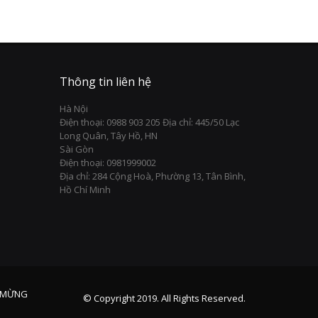
Thông tin liên hệ
Hà Nội
Điện thoại: 0988 903 205 Địa chỉ: 445/50 Lạc
Long Quân, Tây Hồ, HN
Sài Gòn
Điện thoại: 0981999002
Địa chỉ: 284 Cộng Hoà, Phường 13, Tân Bình,
Hồ Chí Minh
 MỪNG
© Copyright 2019. All Rights Reserved.