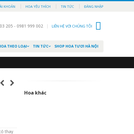
ÀI KHOẢN
HOA YÊU THÍCH
TIN TỨC
ĐĂNG NHẬP
03 205 - 0981 999 002
LIÊN HỆ VỚI CHÚNG TÔI
0
HOA THEO LOẠI
TIN TỨC
SHOP HOA TƯƠI HÀ NỘI
Hoa khác
có thay