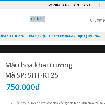
CHÀO MỪNG ĐẾN VỚI ĐIỆN HOA GIÁ RẺ!
T
0988 9
HOA CHIA BUỒN
HOA SỰ KIỆN
HOA THEO DÁNG
DỊP TẶNG HOA
Mẫu hoa khai trương
Mã SP: SHT-KT25
750.000đ
Bởi đây là sản phẩm làm thủ công nên hình ảnh thực tế sẽ 