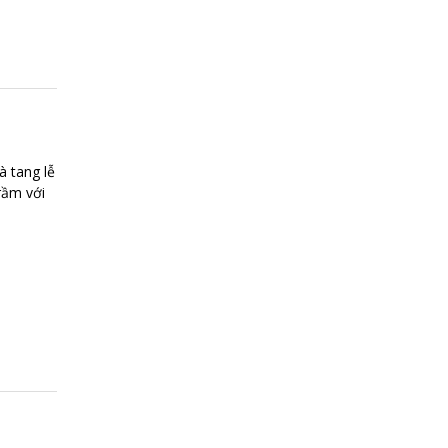
à tang lễ
rầm với