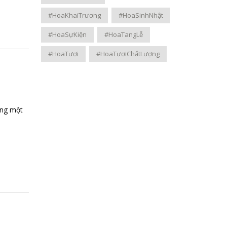
#HoaKhaiTrương
#HoaSinhNhật
#HoaSựKiện
#HoaTangLễ
#HoaTươi
#HoaTươiChấtLượng
ặng một