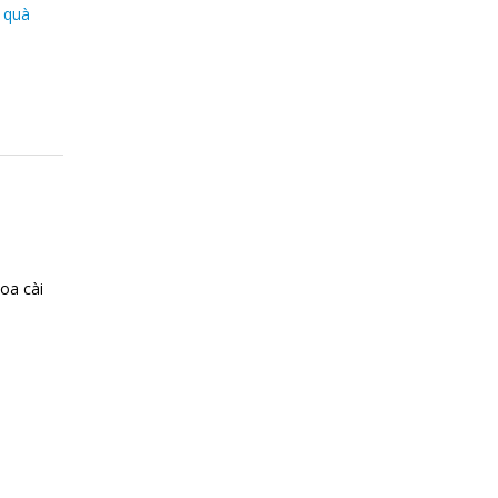
m
quà
oa cài