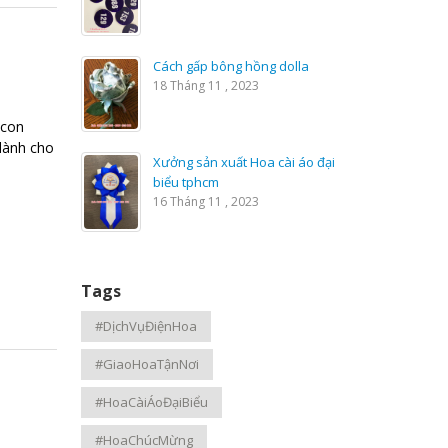
Cách gấp bông hồng dolla
18 Tháng 11 , 2023
 con
 dành cho
Xưởng sản xuất Hoa cài áo đại
biểu tphcm
16 Tháng 11 , 2023
Tags
#DịchVụĐiệnHoa
#GiaoHoaTậnNơi
#HoaCàiÁoĐạiBiểu
#HoaChúcMừng