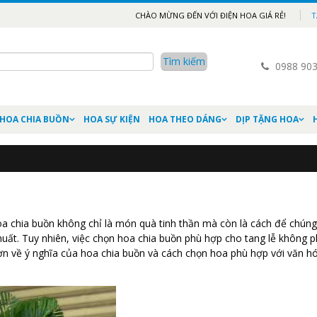
CHÀO MỪNG ĐẾN VỚI ĐIỆN HOA GIÁ RẺ!
T
0988 903
HOA CHIA BUỒN
HOA SỰ KIỆN
HOA THEO DÁNG
DỊP TẶNG HOA
 chia buồn không chỉ là món quà tinh thần mà còn là cách để chúng
uất. Tuy nhiên, việc chọn hoa chia buồn phù hợp cho tang lễ không ph
 hơn về ý nghĩa của hoa chia buồn và cách chọn hoa phù hợp với văn h