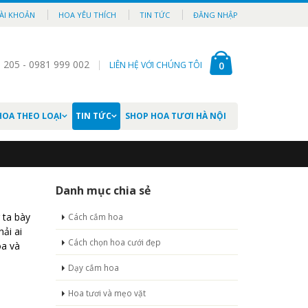
ÀI KHOẢN
HOA YÊU THÍCH
TIN TỨC
ĐĂNG NHẬP
 205 - 0981 999 002
LIÊN HỆ VỚI CHÚNG TÔI
0
HOA THEO LOẠI
TIN TỨC
SHOP HOA TƯƠI HÀ NỘI
Danh mục chia sẻ
 ta bày
Cách cắm hoa
ải ai
Cách chọn hoa cưới đẹp
óa và
Dạy cắm hoa
Hoa tươi và mẹo vặt