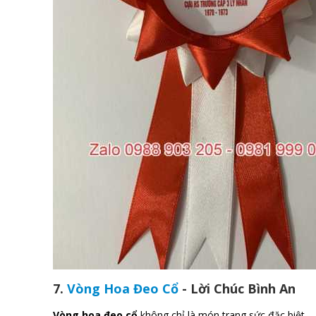
7.
Vòng Hoa Đeo Cổ
- Lời Chúc Bình An
Vòng hoa đeo cổ
không chỉ là món trang sức đặc biệt