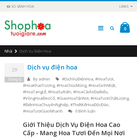
SO SÁNH HOA
LINKS
0
Nhà
Dịch Vụ Điện Hoa
Dịch vụ điện hoa
29
By
admin
#DịchVụĐiệnHoa
,
#HoaTươi
,
Tháng 8
#HoaKhaiTrương
,
#HoaChúcMừng
,
#HoaSinhNhật
,
#HoaTangLễ
,
#HoaSựKiện
,
#HoaCàiÁoĐạiBiểu
,
#VòngHoaĐeoCổ
,
#GiaoHoaTậnNơi
,
#HoaTươiChấtLượng
,
#ĐiệnHoaChuyênNghiệp
,
#ThiếtKếHoaĐộcĐáo
,
#HoaTươiGiaoNhanh
0 Bình luận
Giới Thiệu Dịch Vụ Điện Hoa Cao
Cấp - Mang Hoa Tươi Đến Mọi Nơi