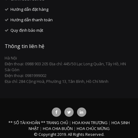
Hướng dẫn đặt hàng
Hướng dẫn thanh toán
Quy định bảo mật
Thông tin liên hệ
Hà Nội
Điện thoại: 0988 903 205 Địa chỉ: 445/50 Lạc Long Quân, Tây Hồ, HN
Sài Gòn
Điện thoại: 0981999002
Địa chỉ: 284 Cộng Hoà, Phường 13, Tân Bình, Hồ Chí Minh
** SỐ TÀI KHOẢN **
TRANG CHỦ
|
HOA KHAI TRƯƠNG
|
HOA SINH
NHẬT
|
HOA CHIA BUỒN
|
HOA CHÚC MỪNG
© Copyright 2019. All Rights Reserved.