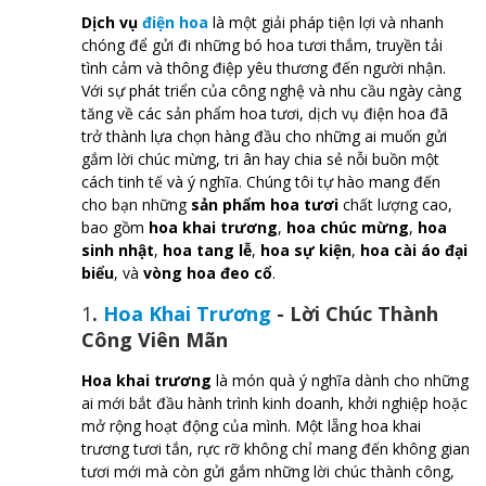
Dịch vụ
điện hoa
là một giải pháp tiện lợi và nhanh
chóng để gửi đi những bó hoa tươi thắm, truyền tải
tình cảm và thông điệp yêu thương đến người nhận.
Với sự phát triển của công nghệ và nhu cầu ngày càng
tăng về các sản phẩm hoa tươi, dịch vụ điện hoa đã
trở thành lựa chọn hàng đầu cho những ai muốn gửi
gắm lời chúc mừng, tri ân hay chia sẻ nỗi buồn một
cách tinh tế và ý nghĩa. Chúng tôi tự hào mang đến
cho bạn những
sản phẩm hoa tươi
chất lượng cao,
bao gồm
hoa khai trương
,
hoa chúc mừng
,
hoa
sinh nhật
,
hoa tang lễ
,
hoa sự kiện
,
hoa cài áo đại
biểu
, và
vòng hoa đeo cổ
.
1
.
Hoa Khai Trương
- Lời Chúc Thành
Công Viên Mãn
Hoa khai trương
là món quà ý nghĩa dành cho những
ai mới bắt đầu hành trình kinh doanh, khởi nghiệp hoặc
mở rộng hoạt động của mình. Một lẵng hoa khai
trương tươi tắn, rực rỡ không chỉ mang đến không gian
tươi mới mà còn gửi gắm những lời chúc thành công,