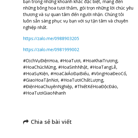
bạn trong những khoảnh khắc đặc biệt, mang đến
những bông hoa tươi thắm, gói trọn những lời chúc yêu
thương và sự quan tâm đến người nhận. Chúng tôi
luôn sẵn sàng phục vụ bạn với sự tận tâm và chuyên
nghiệp nhất.
https://zalo.me/0988903205
https://zalo.me/0981999002
#DịchVụĐiệnHoa, #HoaTươi, #HoaKhaiTrương,
#HoaChúcMừng, #HoaSinhNhật, #HoaTangLễ,
#HoaSựKiện, #HoaCàiÁoĐạiBiểu, #VòngHoaĐeoCổ,
#GiaoHoaTậnNơi, #HoaTươiChấtLượng,
#ĐiệnHoaChuyênNghiệp, #ThiếtKếHoaĐộcĐáo,
#HoaTươiGiaoNhanh
Chia sẻ bài viết