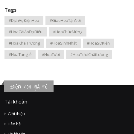
Tags
#DịchVụĐiệnHoa
#GiaoHoaTậnNơi
#HoaCàiÁoĐạiBiểu
#HoaChúcMừng
#HoaKhaiTrương
#HoaSinhNhật
#HoaSựKiện
#HoaTangLễ
#HoaTươi
#HoaTươiChấtLượng
Điện hoa giá rẻ
Tài khoản
Giới thiệu
Liên hệ
Tài khoản