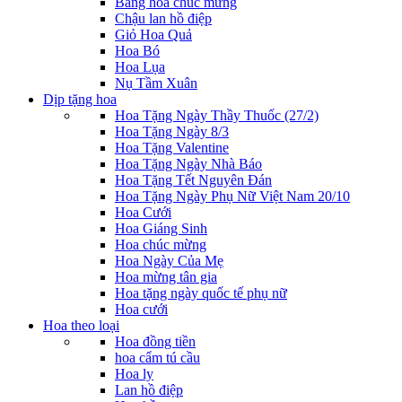
Bảng hoa chúc mừng
Chậu lan hồ điệp
Giỏ Hoa Quả
Hoa Bó
Hoa Lụa
Nụ Tầm Xuân
Dịp tặng hoa
Hoa Tặng Ngày Thầy Thuốc (27/2)
Hoa Tặng Ngày 8/3
Hoa Tặng Valentine
Hoa Tặng Ngày Nhà Báo
Hoa Tặng Tết Nguyên Đán
Hoa Tặng Ngày Phụ Nữ Việt Nam 20/10
Hoa Cưới
Hoa Giáng Sinh
Hoa chúc mừng
Hoa Ngày Của Mẹ
Hoa mừng tân gia
Hoa tặng ngày quốc tế phụ nữ
Hoa cưới
Hoa theo loại
Hoa đồng tiền
hoa cẩm tú cầu
Hoa ly
Lan hồ điệp