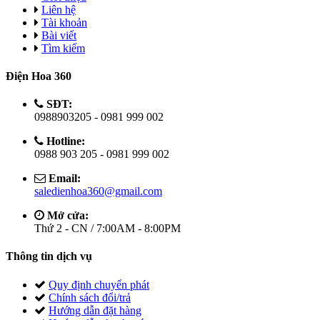
Liên hệ
Tài khoản
Bài viết
Tìm kiếm
Điện Hoa 360
SĐT:
0988903205 - 0981 999 002
Hotline:
0988 903 205 - 0981 999 002
Email:
saledienhoa360@gmail.com
Mở cửa:
Thứ 2 - CN / 7:00AM - 8:00PM
Thông tin dịch vụ
Quy định chuyển phát
Chính sách đổi/trả
Hướng dẫn đặt hàng