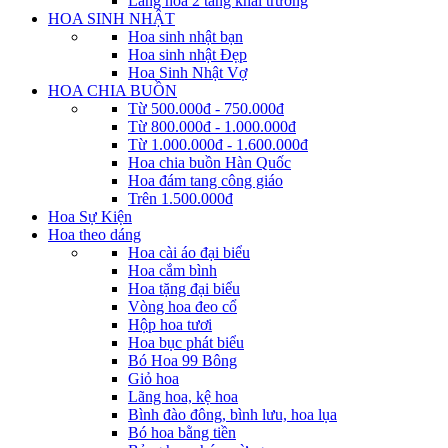
Lãng hoa 2 tầng khai trương
HOA SINH NHẬT
Hoa sinh nhật bạn
Hoa sinh nhật Đẹp
Hoa Sinh Nhật Vợ
HOA CHIA BUỒN
Từ 500.000đ - 750.000đ
Từ 800.000đ - 1.000.000đ
Từ 1.000.000đ - 1.600.000đ
Hoa chia buồn Hàn Quốc
Hoa đám tang công giáo
Trên 1.500.000đ
Hoa Sự Kiện
Hoa theo dáng
Hoa cài áo đại biểu
Hoa cắm bình
Hoa tặng đại biểu
Vòng hoa đeo cổ
Hộp hoa tươi
Hoa bục phát biểu
Bó Hoa 99 Bông
Giỏ hoa
Lãng hoa, kệ hoa
Bình đào đông, bình lưu, hoa lụa
Bó hoa bằng tiền