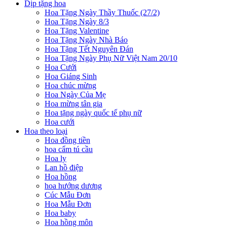
Dịp tặng hoa
Hoa Tặng Ngày Thầy Thuốc (27/2)
Hoa Tặng Ngày 8/3
Hoa Tặng Valentine
Hoa Tặng Ngày Nhà Báo
Hoa Tặng Tết Nguyên Đán
Hoa Tặng Ngày Phụ Nữ Việt Nam 20/10
Hoa Cưới
Hoa Giáng Sinh
Hoa chúc mừng
Hoa Ngày Của Mẹ
Hoa mừng tân gia
Hoa tặng ngày quốc tế phụ nữ
Hoa cưới
Hoa theo loại
Hoa đồng tiền
hoa cẩm tú cầu
Hoa ly
Lan hồ điệp
Hoa hồng
hoa hướng dương
Cúc Mẫu Đơn
Hoa Mẫu Đơn
Hoa baby
Hoa hồng môn