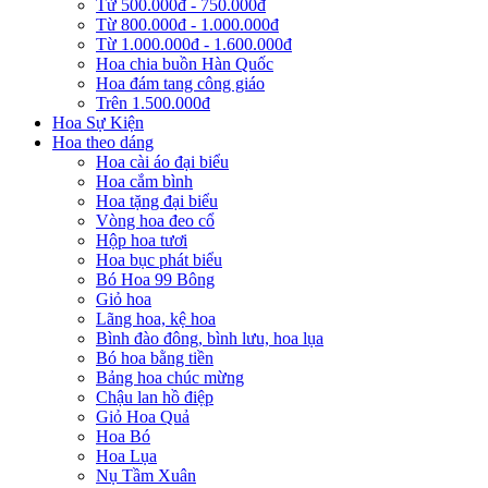
Từ 500.000đ - 750.000đ
Từ 800.000đ - 1.000.000đ
Từ 1.000.000đ - 1.600.000đ
Hoa chia buồn Hàn Quốc
Hoa đám tang công giáo
Trên 1.500.000đ
Hoa Sự Kiện
Hoa theo dáng
Hoa cài áo đại biểu
Hoa cắm bình
Hoa tặng đại biểu
Vòng hoa đeo cổ
Hộp hoa tươi
Hoa bục phát biểu
Bó Hoa 99 Bông
Giỏ hoa
Lãng hoa, kệ hoa
Bình đào đông, bình lưu, hoa lụa
Bó hoa bằng tiền
Bảng hoa chúc mừng
Chậu lan hồ điệp
Giỏ Hoa Quả
Hoa Bó
Hoa Lụa
Nụ Tầm Xuân