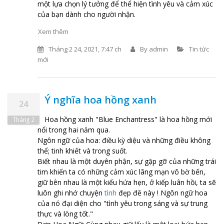
một lựa chọn lý tưởng để thể hiện tình yêu và cảm xúc
của bạn dành cho người nhận.
Xem thêm
Tháng 2 24, 2021, 7:47 ch
By
admin
Tin tức
mới
Ý nghĩa hoa hồng xanh
24
Hoa hồng xanh "Blue Enchantress" là hoa hồng mới
Tháng 2
nổi trong hai năm qua.
Ngôn ngữ của hoa: điều kỳ diệu và những điều không
thể; tinh khiết và trong suốt.
Biết nhau là một duyên phận, sự gặp gỡ của những trái
tim khiến ta có những cảm xúc lãng mạn vô bờ bến,
giữ bên nhau là một kiểu hứa hẹn, ở kiếp luân hồi, ta sẽ
luôn ghi nhớ chuyện
tình
đẹp đẽ này ! Ngôn ngữ hoa
của nó đại diện cho "tình yêu trong sáng và sự trung
thực và lòng tốt."