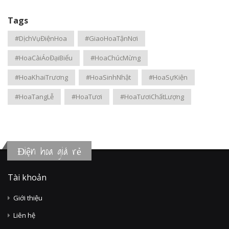
Tags
#DịchVụĐiệnHoa
#GiaoHoaTậnNơi
#HoaCàiÁoĐạiBiểu
#HoaChúcMừng
#HoaKhaiTrương
#HoaSinhNhật
#HoaSựKiện
#HoaTangLễ
#HoaTươi
#HoaTươiChấtLượng
Điện hoa giá rẻ
Tài khoản
Giới thiệu
Liên hệ