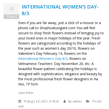
INTERNATIONAL WOMEN’S DAY-
23
8/3
Tháng 2
Even if you are far away, just a click of a mouse or a
phone call to Shophoatuoigiare.com You will feel
secure to shop fresh flowers instead of bringing joy to
your loved ones in major holidays of the year. Fresh
flowers are categorized according to the holidays of
the year such as women's day 20/10, flowers on
Valentine's Day February 14, flowers on the
International Women's Day 8/3
, flowers on
Vietnamese Teachers' Day November 20, etc. A
beautiful flower pattern celebrating the holidays is
designed with sophistication, elegance and beauty by
the most professional fresh flower designers in Ha
Noi, TP hcm
Xem thêm
Tháng 2 23, 2021, 3:18 ch
By
admin
Tin tức
mới