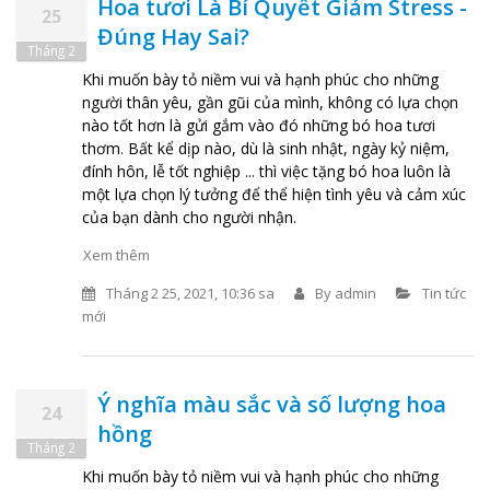
Hoa tươi Là Bí Quyết Giảm Stress -
25
Đúng Hay Sai?
Tháng 2
Khi muốn bày tỏ niềm vui và hạnh phúc cho những
người thân yêu, gần gũi của mình, không có lựa chọn
nào tốt hơn là gửi gắm vào đó những bó hoa tươi
thơm. Bất kể dịp nào, dù là sinh nhật, ngày kỷ niệm,
đính hôn, lễ tốt nghiệp ... thì việc tặng bó hoa luôn là
một lựa chọn lý tưởng để thể hiện tình yêu và cảm xúc
của bạn dành cho người nhận.
Xem thêm
Tháng 2 25, 2021, 10:36 sa
By
admin
Tin tức
mới
Ý nghĩa màu sắc và số lượng hoa
24
hồng
Tháng 2
Khi muốn bày tỏ niềm vui và hạnh phúc cho những