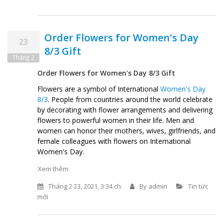
Order Flowers for Women's Day
23
8/3 Gift
Tháng 2
Order Flowers for Women's Day 8/3 Gift
Flowers are a symbol of International
Women's Day
8/3
. People from countries around the world celebrate
by decorating with flower arrangements and delivering
flowers to powerful women in their life. Men and
women can honor their mothers, wives, girlfriends, and
female colleagues with flowers on International
Women's Day.
Xem thêm
Tháng 2 23, 2021, 3:34 ch
By
admin
Tin tức
mới