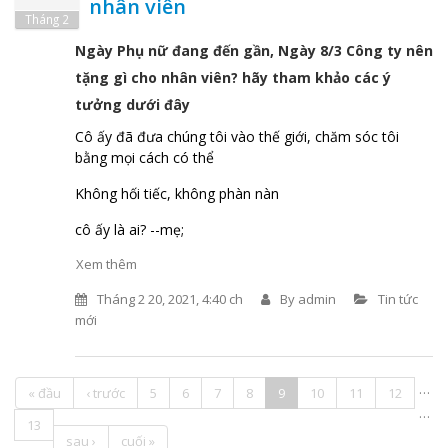
nhân viên
Tháng 2
Ngày Phụ nữ đang đến gần, Ngày 8/3 Công ty nên
tặng gì cho nhân viên? hãy tham khảo các ý
tưởng dưới đây
Cô ấy đã đưa chúng tôi vào thế giới, chăm sóc tôi
bằng mọi cách có thể
Không hối tiếc, không phàn nàn
cô ấy là ai? --mẹ;
Xem thêm
Tháng 2 20, 2021, 4:40 ch
By
admin
Tin tức
mới
…
« đầu
‹ trước
5
6
7
8
9
10
11
12
Trang
…
13
sau ›
cuối »