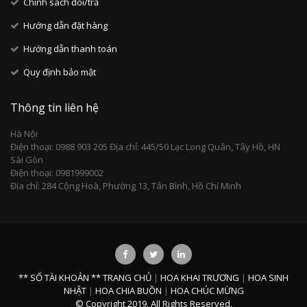
Chính sách đổi/trả
Hướng dẫn đặt hàng
Hướng dẫn thanh toán
Quy định bảo mật
Thông tin liên hệ
Hà Nội
Điện thoại: 0988 903 205 Địa chỉ: 445/50 Lạc Long Quân, Tây Hồ, HN
Sài Gòn
Điện thoại: 0981999002
Địa chỉ: 284 Cộng Hoà, Phường 13, Tân Bình, Hồ Chí Minh
** SỐ TÀI KHOẢN **
TRANG CHỦ
|
HOA KHAI TRƯƠNG
|
HOA SINH
NHẬT
|
HOA CHIA BUỒN
|
HOA CHÚC MỪNG
© Copyright 2019. All Rights Reserved.