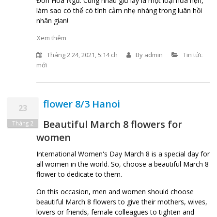
Đơn Hoa Ngữ: Cùng nhau giữ lấy là một loại hứa hẹn,
làm sao có thể có tình cảm nhẹ nhàng trong luân hồi
nhân gian!
Xem thêm
Tháng 2 24, 2021, 5:14 ch
By
admin
Tin tức
mới
flower 8/3 Hanoi
23
Beautiful March 8 flowers for
Tháng 2
women
International Women's Day March 8 is a special day for
all women in the world. So, choose a beautiful March 8
flower to dedicate to them.
On this occasion, men and women should choose
beautiful March 8 flowers to give their mothers, wives,
lovers or friends, female colleagues to tighten and