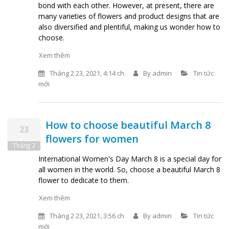
bond with each other. However, at present, there are
many varieties of flowers and product designs that are
also diversified and plentiful, making us wonder how to
choose.
Xem thêm
Tháng 2 23, 2021, 4:14 ch
By
admin
Tin tức
mới
How to choose beautiful March 8
23
flowers for women
Tháng 2
International Women's Day March 8 is a special day for
all women in the world. So, choose a beautiful March 8
flower to dedicate to them.
Xem thêm
Tháng 2 23, 2021, 3:56 ch
By
admin
Tin tức
mới