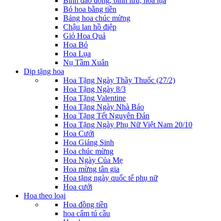
Bình đào đông, bình lưu, hoa lụa
Bó hoa bằng tiền
Bảng hoa chúc mừng
Chậu lan hồ điệp
Giỏ Hoa Quả
Hoa Bó
Hoa Lụa
Nụ Tầm Xuân
Dịp tặng hoa
Hoa Tặng Ngày Thầy Thuốc (27/2)
Hoa Tặng Ngày 8/3
Hoa Tặng Valentine
Hoa Tặng Ngày Nhà Báo
Hoa Tặng Tết Nguyên Đán
Hoa Tặng Ngày Phụ Nữ Việt Nam 20/10
Hoa Cưới
Hoa Giáng Sinh
Hoa chúc mừng
Hoa Ngày Của Mẹ
Hoa mừng tân gia
Hoa tặng ngày quốc tế phụ nữ
Hoa cưới
Hoa theo loại
Hoa đồng tiền
hoa cẩm tú cầu