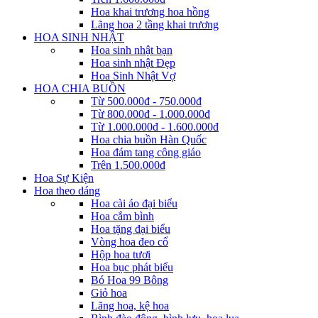
Hoa khai trương hoa hồng
Lãng hoa 2 tầng khai trương
HOA SINH NHẬT
Hoa sinh nhật bạn
Hoa sinh nhật Đẹp
Hoa Sinh Nhật Vợ
HOA CHIA BUỒN
Từ 500.000đ - 750.000đ
Từ 800.000đ - 1.000.000đ
Từ 1.000.000đ - 1.600.000đ
Hoa chia buồn Hàn Quốc
Hoa đám tang công giáo
Trên 1.500.000đ
Hoa Sự Kiện
Hoa theo dáng
Hoa cài áo đại biểu
Hoa cắm bình
Hoa tặng đại biểu
Vòng hoa đeo cổ
Hộp hoa tươi
Hoa bục phát biểu
Bó Hoa 99 Bông
Giỏ hoa
Lãng hoa, kệ hoa