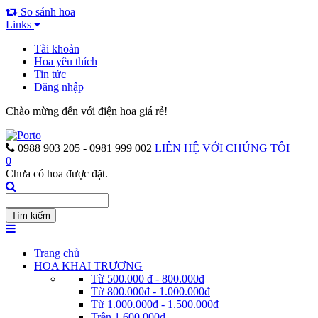
So sánh hoa
Links
Tài khoản
Hoa yêu thích
Tin tức
Đăng nhập
Chào mừng đến với điện hoa giá rẻ!
0988 903 205 - 0981 999 002
LIÊN HỆ VỚI CHÚNG TÔI
0
Chưa có hoa được đặt.
Trang chủ
HOA KHAI TRƯƠNG
Từ 500.000 đ - 800.000đ
Từ 800.000đ - 1.000.000đ
Từ 1.000.000đ - 1.500.000đ
Trên 1.600.000đ