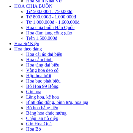
Hoa Sinh Nhật Vợ
HOA CHIA BUỒN
Từ 500.000đ - 750.000đ
Từ 800.000đ - 1.000.000đ
Từ 1.000.000đ - 1.600.000đ
Hoa chia buồn Hàn Quốc
Hoa đám tang công giáo
Trên 1.500.000đ
Hoa Sự Kiện
Hoa theo dáng
Hoa cài áo đại biểu
Hoa cắm bình
Hoa tặng đại biểu
Vòng hoa đeo cổ
Hộp hoa tươi
Hoa bục phát biểu
Bó Hoa 99 Bông
Giỏ hoa
Lãng hoa, kệ hoa
Bình đào đông, bình lưu, hoa lụa
Bó hoa bằng tiền
Bảng hoa chúc mừng
Chậu lan hồ điệp
Giỏ Hoa Quả
Hoa Bó