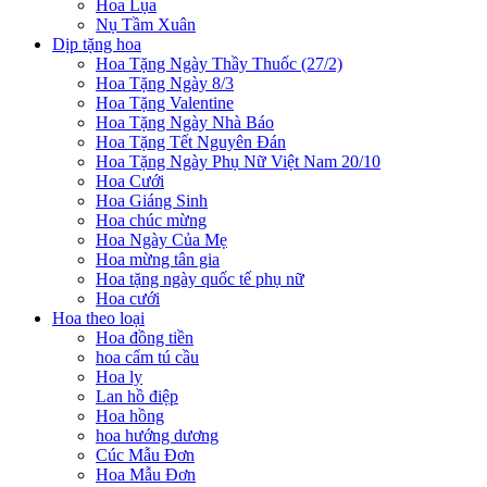
Hoa Lụa
Nụ Tầm Xuân
Dịp tặng hoa
Hoa Tặng Ngày Thầy Thuốc (27/2)
Hoa Tặng Ngày 8/3
Hoa Tặng Valentine
Hoa Tặng Ngày Nhà Báo
Hoa Tặng Tết Nguyên Đán
Hoa Tặng Ngày Phụ Nữ Việt Nam 20/10
Hoa Cưới
Hoa Giáng Sinh
Hoa chúc mừng
Hoa Ngày Của Mẹ
Hoa mừng tân gia
Hoa tặng ngày quốc tế phụ nữ
Hoa cưới
Hoa theo loại
Hoa đồng tiền
hoa cẩm tú cầu
Hoa ly
Lan hồ điệp
Hoa hồng
hoa hướng dương
Cúc Mẫu Đơn
Hoa Mẫu Đơn