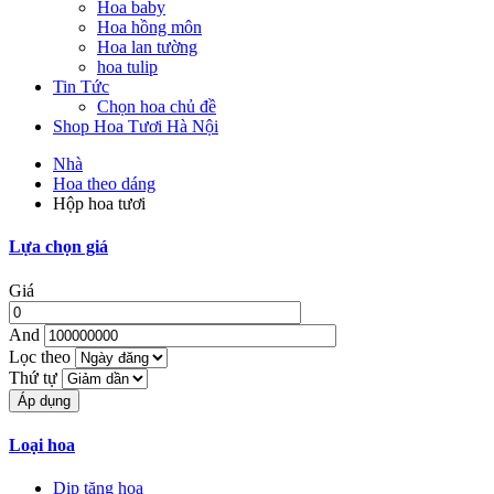
Hoa baby
Hoa hồng môn
Hoa lan tường
hoa tulip
Tin Tức
Chọn hoa chủ đề
Shop Hoa Tươi Hà Nội
Nhà
Hoa theo dáng
Hộp hoa tươi
Lựa chọn giá
Giá
And
Lọc theo
Thứ tự
Loại hoa
Dịp tặng hoa