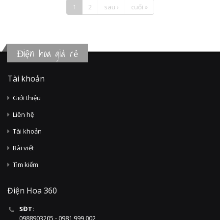
1
2
sau ›
cuối »
Điện hoa giá rẻ
Tài khoản
Giới thiệu
Liên hệ
Tài khoản
Bài viết
Tìm kiếm
Điện Hoa 360
SĐT:
0988903205 - 0981 999 002