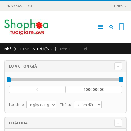
SO SÁNH HOA
LINKS
0
Nhà
HOA KHAI TRƯƠNG
Trên 1.600.000đ
LỰA CHỌN GIÁ
Lọc theo
Thứ tự
LOẠI HOA