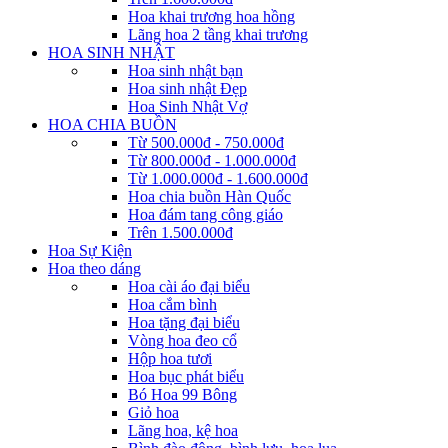
Hoa khai trương hoa hồng
Lãng hoa 2 tầng khai trương
HOA SINH NHẬT
Hoa sinh nhật bạn
Hoa sinh nhật Đẹp
Hoa Sinh Nhật Vợ
HOA CHIA BUỒN
Từ 500.000đ - 750.000đ
Từ 800.000đ - 1.000.000đ
Từ 1.000.000đ - 1.600.000đ
Hoa chia buồn Hàn Quốc
Hoa đám tang công giáo
Trên 1.500.000đ
Hoa Sự Kiện
Hoa theo dáng
Hoa cài áo đại biểu
Hoa cắm bình
Hoa tặng đại biểu
Vòng hoa đeo cổ
Hộp hoa tươi
Hoa bục phát biểu
Bó Hoa 99 Bông
Giỏ hoa
Lãng hoa, kệ hoa