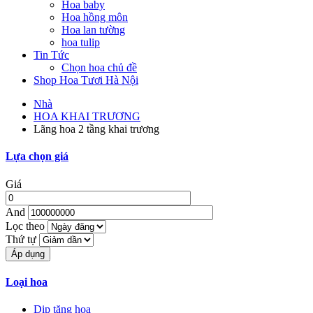
Hoa baby
Hoa hồng môn
Hoa lan tường
hoa tulip
Tin Tức
Chọn hoa chủ đề
Shop Hoa Tươi Hà Nội
Nhà
HOA KHAI TRƯƠNG
Lãng hoa 2 tầng khai trương
Lựa chọn giá
Giá
And
Lọc theo
Thứ tự
Loại hoa
Dịp tặng hoa