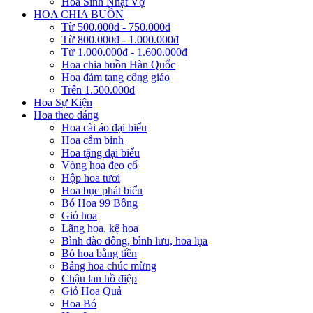
Hoa Sinh Nhật Vợ
HOA CHIA BUỒN
Từ 500.000đ - 750.000đ
Từ 800.000đ - 1.000.000đ
Từ 1.000.000đ - 1.600.000đ
Hoa chia buồn Hàn Quốc
Hoa đám tang công giáo
Trên 1.500.000đ
Hoa Sự Kiện
Hoa theo dáng
Hoa cài áo đại biểu
Hoa cắm bình
Hoa tặng đại biểu
Vòng hoa đeo cổ
Hộp hoa tươi
Hoa bục phát biểu
Bó Hoa 99 Bông
Giỏ hoa
Lãng hoa, kệ hoa
Bình đào đông, bình lưu, hoa lụa
Bó hoa bằng tiền
Bảng hoa chúc mừng
Chậu lan hồ điệp
Giỏ Hoa Quả
Hoa Bó