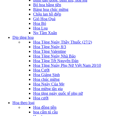
Bình đào đông, bình lưu, hoa lụa
Bó hoa bằng tiền
Bảng hoa chúc mừng
Chậu lan hồ điệp
Giỏ Hoa Quả
Hoa Bó
Hoa Lụa
Nụ Tầm Xuân
Dịp tặng hoa
Hoa Tặng Ngày Thầy Thuốc (27/2)
Hoa Tặng Ngày 8/3
Hoa Tặng Valentine
Hoa Tặng Ngày Nhà Báo
Hoa Tặng Tết Nguyên Đán
Hoa Tặng Ngày Phụ Nữ Việt Nam 20/10
Hoa Cưới
Hoa Giáng Sinh
Hoa chúc mừng
Hoa Ngày Của Mẹ
Hoa mừng tân gia
Hoa tặng ngày quốc tế phụ nữ
Hoa cưới
Hoa theo loại
Hoa đồng tiền
hoa cẩm tú cầu