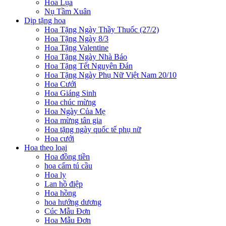
Hoa Lụa
Nụ Tầm Xuân
Dịp tặng hoa
Hoa Tặng Ngày Thầy Thuốc (27/2)
Hoa Tặng Ngày 8/3
Hoa Tặng Valentine
Hoa Tặng Ngày Nhà Báo
Hoa Tặng Tết Nguyên Đán
Hoa Tặng Ngày Phụ Nữ Việt Nam 20/10
Hoa Cưới
Hoa Giáng Sinh
Hoa chúc mừng
Hoa Ngày Của Mẹ
Hoa mừng tân gia
Hoa tặng ngày quốc tế phụ nữ
Hoa cưới
Hoa theo loại
Hoa đồng tiền
hoa cẩm tú cầu
Hoa ly
Lan hồ điệp
Hoa hồng
hoa hướng dương
Cúc Mẫu Đơn
Hoa Mẫu Đơn