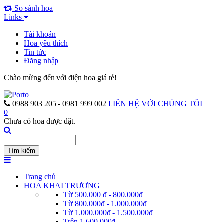
So sánh hoa
Links
Tài khoản
Hoa yêu thích
Tin tức
Đăng nhập
Chào mừng đến với điện hoa giá rẻ!
0988 903 205 - 0981 999 002
LIÊN HỆ VỚI CHÚNG TÔI
0
Chưa có hoa được đặt.
Trang chủ
HOA KHAI TRƯƠNG
Từ 500.000 đ - 800.000đ
Từ 800.000đ - 1.000.000đ
Từ 1.000.000đ - 1.500.000đ
Trên 1.600.000đ