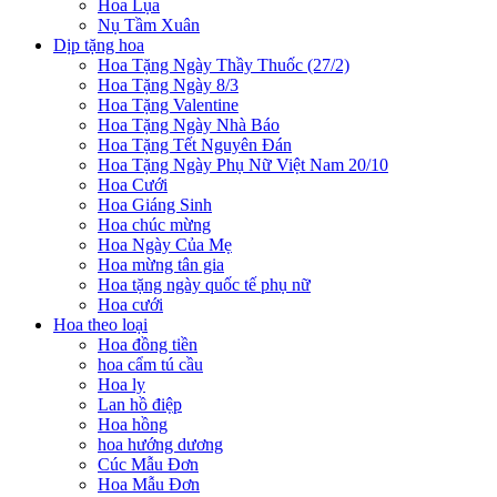
Hoa Lụa
Nụ Tầm Xuân
Dịp tặng hoa
Hoa Tặng Ngày Thầy Thuốc (27/2)
Hoa Tặng Ngày 8/3
Hoa Tặng Valentine
Hoa Tặng Ngày Nhà Báo
Hoa Tặng Tết Nguyên Đán
Hoa Tặng Ngày Phụ Nữ Việt Nam 20/10
Hoa Cưới
Hoa Giáng Sinh
Hoa chúc mừng
Hoa Ngày Của Mẹ
Hoa mừng tân gia
Hoa tặng ngày quốc tế phụ nữ
Hoa cưới
Hoa theo loại
Hoa đồng tiền
hoa cẩm tú cầu
Hoa ly
Lan hồ điệp
Hoa hồng
hoa hướng dương
Cúc Mẫu Đơn
Hoa Mẫu Đơn