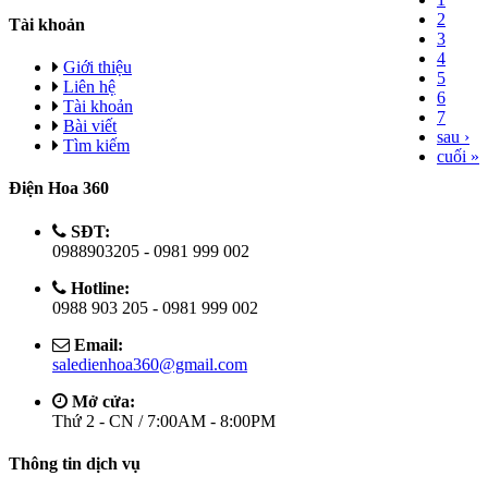
2
Tài khoản
3
4
Giới thiệu
5
Liên hệ
6
Tài khoản
7
Bài viết
sau ›
Tìm kiếm
cuối »
Điện Hoa 360
SĐT:
0988903205 - 0981 999 002
Hotline:
0988 903 205 - 0981 999 002
Email:
saledienhoa360@gmail.com
Mở cửa:
Thứ 2 - CN / 7:00AM - 8:00PM
Thông tin dịch vụ