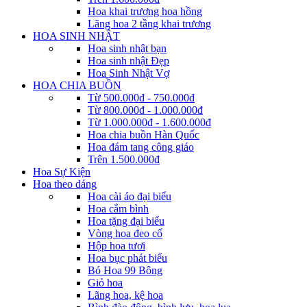
Hoa khai trương hoa hồng
Lãng hoa 2 tầng khai trương
HOA SINH NHẬT
Hoa sinh nhật bạn
Hoa sinh nhật Đẹp
Hoa Sinh Nhật Vợ
HOA CHIA BUỒN
Từ 500.000đ - 750.000đ
Từ 800.000đ - 1.000.000đ
Từ 1.000.000đ - 1.600.000đ
Hoa chia buồn Hàn Quốc
Hoa đám tang công giáo
Trên 1.500.000đ
Hoa Sự Kiện
Hoa theo dáng
Hoa cài áo đại biểu
Hoa cắm bình
Hoa tặng đại biểu
Vòng hoa đeo cổ
Hộp hoa tươi
Hoa bục phát biểu
Bó Hoa 99 Bông
Giỏ hoa
Lãng hoa, kệ hoa