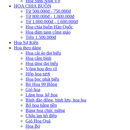
Hoa Sinh Nhật Vợ
HOA CHIA BUỒN
Từ 500.000đ - 750.000đ
Từ 800.000đ - 1.000.000đ
Từ 1.000.000đ - 1.600.000đ
Hoa chia buồn Hàn Quốc
Hoa đám tang công giáo
Trên 1.500.000đ
Hoa Sự Kiện
Hoa theo dáng
Hoa cài áo đại biểu
Hoa cắm bình
Hoa tặng đại biểu
Vòng hoa đeo cổ
Hộp hoa tươi
Hoa bục phát biểu
Bó Hoa 99 Bông
Giỏ hoa
Lãng hoa, kệ hoa
Bình đào đông, bình lưu, hoa lụa
Bó hoa bằng tiền
Bảng hoa chúc mừng
Chậu lan hồ điệp
Giỏ Hoa Quả
Hoa Bó