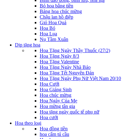
Bình đào đông, bình lưu, hoa lụa
Bó hoa bằng tiền
Bảng hoa chúc mừng
Chậu lan hồ điệp
Giỏ Hoa Quả
Hoa Bó
Hoa Lụa
Nụ Tầm Xuân
Dịp tặng hoa
Hoa Tặng Ngày Thầy Thuốc (27/2)
Hoa Tặng Ngày 8/3
Hoa Tặng Valentine
Hoa Tặng Ngày Nhà Báo
Hoa Tặng Tết Nguyên Đán
Hoa Tặng Ngày Phụ Nữ Việt Nam 20/10
Hoa Cưới
Hoa Giáng Sinh
Hoa chúc mừng
Hoa Ngày Của Mẹ
Hoa mừng tân gia
Hoa tặng ngày quốc tế phụ nữ
Hoa cưới
Hoa theo loại
Hoa đồng tiền
hoa cẩm tú cầu