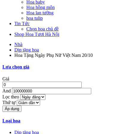
Hoa baby
Hoa hồng môn
Hoa lan tường
hoa tulip
Tin Tức
Chọn hoa chủ đề
Shop Hoa Tươi Hà Nội
Nhà
Dịp tặng hoa
Hoa Tặng Ngày Phụ Nữ Việt Nam 20/10
Lựa chọn giá
Giá
And
Lọc theo
Thứ tự
Loại hoa
Dịp tặng hoa