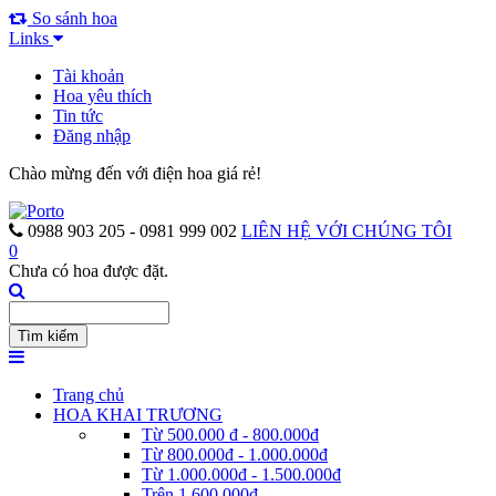
So sánh hoa
Links
Tài khoản
Hoa yêu thích
Tin tức
Đăng nhập
Chào mừng đến với điện hoa giá rẻ!
0988 903 205 - 0981 999 002
LIÊN HỆ VỚI CHÚNG TÔI
0
Chưa có hoa được đặt.
Trang chủ
HOA KHAI TRƯƠNG
Từ 500.000 đ - 800.000đ
Từ 800.000đ - 1.000.000đ
Từ 1.000.000đ - 1.500.000đ
Trên 1.600.000đ