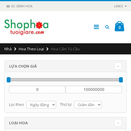
SO SÁNH HOA
LINKS
0
Nhà
Hoa Theo Loại
Hoa Cẩm Tú Cầu
LỰA CHỌN GIÁ
Lọc theo
Thứ tự
LOẠI HOA