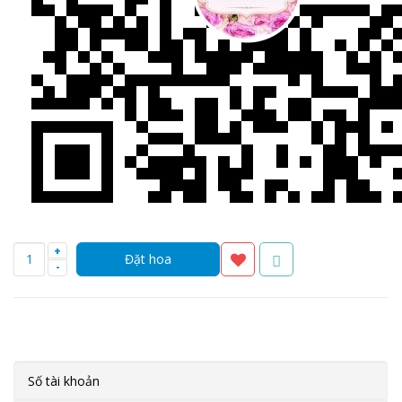
+
-
Số tài khoản