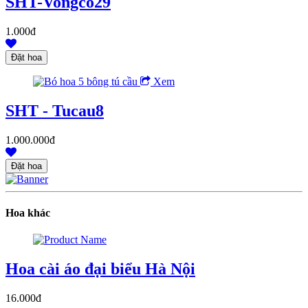
SHT-Vongco29
1.000đ
Xem
SHT - Tucau8
1.000.000đ
Hoa khác
Hoa cài áo đại biểu Hà Nội
16.000đ