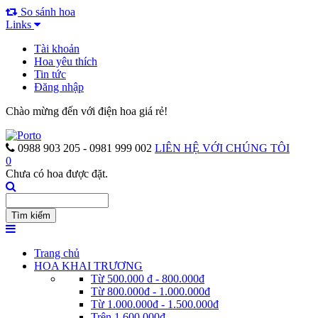
So sánh hoa
Links
Tài khoản
Hoa yêu thích
Tin tức
Đăng nhập
Chào mừng đến với điện hoa giá rẻ!
0988 903 205 - 0981 999 002
LIÊN HỆ VỚI CHÚNG TÔI
0
Chưa có hoa được đặt.
Trang chủ
HOA KHAI TRƯƠNG
Từ 500.000 đ - 800.000đ
Từ 800.000đ - 1.000.000đ
Từ 1.000.000đ - 1.500.000đ
Trên 1.600.000đ