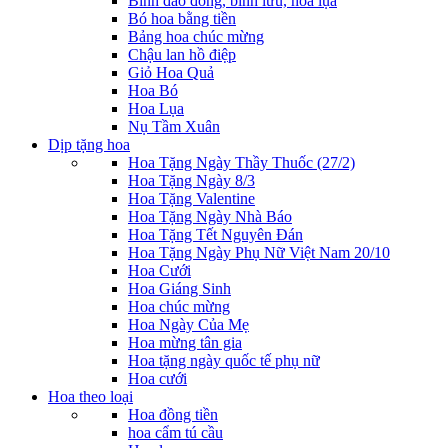
Bình đào đông, bình lưu, hoa lụa
Bó hoa bằng tiền
Bảng hoa chúc mừng
Chậu lan hồ điệp
Giỏ Hoa Quả
Hoa Bó
Hoa Lụa
Nụ Tầm Xuân
Dịp tặng hoa
Hoa Tặng Ngày Thầy Thuốc (27/2)
Hoa Tặng Ngày 8/3
Hoa Tặng Valentine
Hoa Tặng Ngày Nhà Báo
Hoa Tặng Tết Nguyên Đán
Hoa Tặng Ngày Phụ Nữ Việt Nam 20/10
Hoa Cưới
Hoa Giáng Sinh
Hoa chúc mừng
Hoa Ngày Của Mẹ
Hoa mừng tân gia
Hoa tặng ngày quốc tế phụ nữ
Hoa cưới
Hoa theo loại
Hoa đồng tiền
hoa cẩm tú cầu