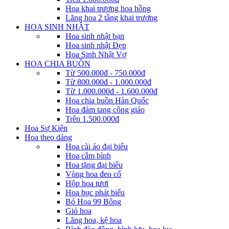
Hoa khai trương hoa hồng
Lãng hoa 2 tầng khai trương
HOA SINH NHẬT
Hoa sinh nhật bạn
Hoa sinh nhật Đẹp
Hoa Sinh Nhật Vợ
HOA CHIA BUỒN
Từ 500.000đ - 750.000đ
Từ 800.000đ - 1.000.000đ
Từ 1.000.000đ - 1.600.000đ
Hoa chia buồn Hàn Quốc
Hoa đám tang công giáo
Trên 1.500.000đ
Hoa Sự Kiện
Hoa theo dáng
Hoa cài áo đại biểu
Hoa cắm bình
Hoa tặng đại biểu
Vòng hoa đeo cổ
Hộp hoa tươi
Hoa bục phát biểu
Bó Hoa 99 Bông
Giỏ hoa
Lãng hoa, kệ hoa