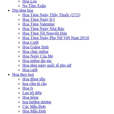
Hoa Lụa
Nụ Tầm Xuân
Dịp tặng hoa
Hoa Tặng Ngày Thầy Thuốc (27/2)
Hoa Tặng Ngày 8/3
Hoa Tặng Valentine
Hoa Tặng Ngày Nhà Báo
Hoa Tặng Tết Nguyên Đán
Hoa Tặng Ngày Phụ Nữ Việt Nam 20/10
Hoa Cưới
Hoa Giáng Sinh
Hoa chúc mừng
Hoa Ngày Của Mẹ
Hoa mừng tân gia
Hoa tặng ngày quốc tế phụ nữ
Hoa cưới
Hoa theo loại
Hoa đồng tiền
hoa cẩm tú cầu
Hoa ly
Lan hồ điệp
Hoa hồng
hoa hướng dương
Cúc Mẫu Đơn
Hoa Mẫu Đơn