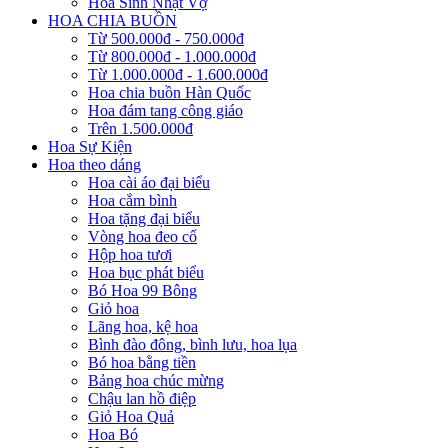
Hoa Sinh Nhật Vợ
HOA CHIA BUỒN
Từ 500.000đ - 750.000đ
Từ 800.000đ - 1.000.000đ
Từ 1.000.000đ - 1.600.000đ
Hoa chia buồn Hàn Quốc
Hoa đám tang công giáo
Trên 1.500.000đ
Hoa Sự Kiện
Hoa theo dáng
Hoa cài áo đại biểu
Hoa cắm bình
Hoa tặng đại biểu
Vòng hoa đeo cổ
Hộp hoa tươi
Hoa bục phát biểu
Bó Hoa 99 Bông
Giỏ hoa
Lãng hoa, kệ hoa
Bình đào đông, bình lưu, hoa lụa
Bó hoa bằng tiền
Bảng hoa chúc mừng
Chậu lan hồ điệp
Giỏ Hoa Quả
Hoa Bó