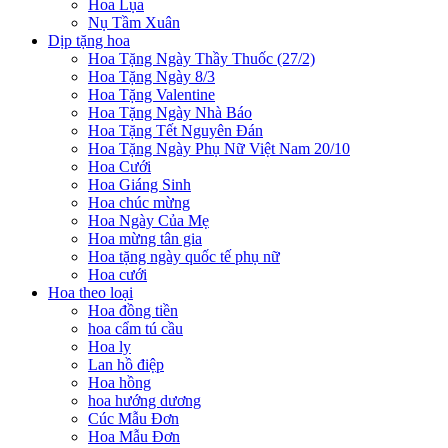
Hoa Lụa
Nụ Tầm Xuân
Dịp tặng hoa
Hoa Tặng Ngày Thầy Thuốc (27/2)
Hoa Tặng Ngày 8/3
Hoa Tặng Valentine
Hoa Tặng Ngày Nhà Báo
Hoa Tặng Tết Nguyên Đán
Hoa Tặng Ngày Phụ Nữ Việt Nam 20/10
Hoa Cưới
Hoa Giáng Sinh
Hoa chúc mừng
Hoa Ngày Của Mẹ
Hoa mừng tân gia
Hoa tặng ngày quốc tế phụ nữ
Hoa cưới
Hoa theo loại
Hoa đồng tiền
hoa cẩm tú cầu
Hoa ly
Lan hồ điệp
Hoa hồng
hoa hướng dương
Cúc Mẫu Đơn
Hoa Mẫu Đơn