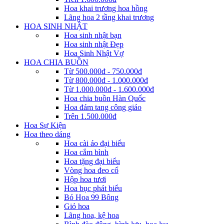
Hoa khai trương hoa hồng
Lãng hoa 2 tầng khai trương
HOA SINH NHẬT
Hoa sinh nhật bạn
Hoa sinh nhật Đẹp
Hoa Sinh Nhật Vợ
HOA CHIA BUỒN
Từ 500.000đ - 750.000đ
Từ 800.000đ - 1.000.000đ
Từ 1.000.000đ - 1.600.000đ
Hoa chia buồn Hàn Quốc
Hoa đám tang công giáo
Trên 1.500.000đ
Hoa Sự Kiện
Hoa theo dáng
Hoa cài áo đại biểu
Hoa cắm bình
Hoa tặng đại biểu
Vòng hoa đeo cổ
Hộp hoa tươi
Hoa bục phát biểu
Bó Hoa 99 Bông
Giỏ hoa
Lãng hoa, kệ hoa