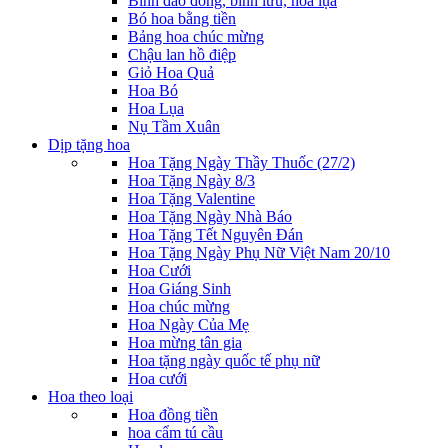
Bình đào đông, bình lưu, hoa lụa
Bó hoa bằng tiền
Bảng hoa chúc mừng
Chậu lan hồ điệp
Giỏ Hoa Quả
Hoa Bó
Hoa Lụa
Nụ Tầm Xuân
Dịp tặng hoa
Hoa Tặng Ngày Thầy Thuốc (27/2)
Hoa Tặng Ngày 8/3
Hoa Tặng Valentine
Hoa Tặng Ngày Nhà Báo
Hoa Tặng Tết Nguyên Đán
Hoa Tặng Ngày Phụ Nữ Việt Nam 20/10
Hoa Cưới
Hoa Giáng Sinh
Hoa chúc mừng
Hoa Ngày Của Mẹ
Hoa mừng tân gia
Hoa tặng ngày quốc tế phụ nữ
Hoa cưới
Hoa theo loại
Hoa đồng tiền
hoa cẩm tú cầu