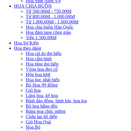
Hoa Sinh Nhật Vợ
HOA CHIA BUỒN
Từ 500.000đ - 750.000đ
Từ 800.000đ - 1.000.000đ
Từ 1.000.000đ - 1.600.000đ
Hoa chia buồn Hàn Quốc
Hoa đám tang công giáo
Trên 1.500.000đ
Hoa Sự Kiện
Hoa theo dáng
Hoa cài áo đại biểu
Hoa cắm bình
Hoa tặng đại biểu
Vòng hoa đeo cổ
Hộp hoa tươi
Hoa bục phát biểu
Bó Hoa 99 Bông
Giỏ hoa
Lãng hoa, kệ hoa
Bình đào đông, bình lưu, hoa lụa
Bó hoa bằng tiền
Bảng hoa chúc mừng
Chậu lan hồ điệp
Giỏ Hoa Quả
Hoa Bó