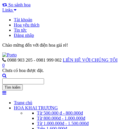
So sánh hoa
Links
Tài khoản
Hoa yêu thích
Tin tức
Đăng nhập
Chào mừng đến với điện hoa giá rẻ!
0988 903 205 - 0981 999 002
LIÊN HỆ VỚI CHÚNG TÔI
0
Chưa có hoa được đặt.
Trang chủ
HOA KHAI TRƯƠNG
Từ 500.000 đ - 800.000đ
Từ 800.000đ - 1.000.000đ
Từ 1.000.000đ - 1.500.000đ
Trên 1.600.000đ